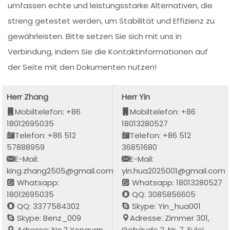
umfassen echte und leistungsstarke Alternativen, die
streng getestet werden, um Stabilität und Effizienz zu
gewährleisten. Bitte setzen Sie sich mit uns in
Verbindung, indem Sie die Kontaktinformationen auf
der Seite mit den Dokumenten nutzen!
Herr Zhang
Herr Yin
Mobiltelefon: +86
Mobiltelefon: +86
18012695035
18013280527
Telefon: +86 512
Telefon: +86 512
57888959
36851680
E-Mail:
E-Mail:
king.zhang2505@gmail.com
yin.hua2025001@gmail.com
Whatsapp:
Whatsapp: 18013280527
18012695035
QQ: 3085856605
QQ: 3377584302
Skype: Yin_hua001
Skype: Benz_009
Adresse: Zimmer 301,
Adresse: No.2 Yongyan
Gebäude 2, Nr. 7, Fulei