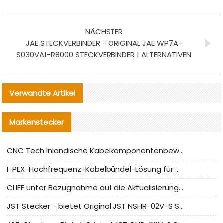
NÄCHSTER
JAE STECKVERBINDER - ORIGINAL JAE WP7A-
S030VA1-R8000 STECKVERBINDER | ALTERNATIVEN
Verwandte Artikel
Markenstecker
CNC Tech Inländische Kabelkomponentenbewertung und Massenproduktionsanpassungsanleitung
I-PEX-Hochfrequenz-Kabelbündel-Lösung für die heimische Produktion analysiert
CLIFF unter Bezugnahme auf die Aktualisierung der chinesischen Stecker-Testnormen
JST Stecker - bietet Original JST NSHR-02V-S Stecker und Ersatzteile an