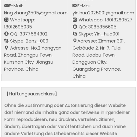
E-Mail:
E-Mail:
king.zhang2505@gmail.com
yin.hua2025001@gmail.com
Whatsapp:
Whatsapp: 18013280527
18012695035
QQ: 3085856605
QQ: 3377584302
Skype: Yin_hua001
Skype: Benz_009
Adresse: Zimmer 301,
Adresse: No.2 Yongyan
Gebäude 2, Nr. 7, Fulei
Road, Zhangpu Town,
Road, Liaobu Town,
Kunshan City, Jiangsu
Dongguan City,
Province, China
Guangdong Province,
China
【Haftungsausschluss】
Ohne die Zustimmung oder Autorisierung dieser Website
darf niemand die Inhalte ganz oder teilweise in irgendeiner
Form reproducieren, neu drucken, verteilen, zitieren,
ändern, übertragen oder veröffentlichen und auch keine
andere Verletzung des Urheberrechts dieser Website