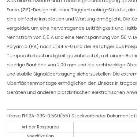
was eine effiziente und stabile Signalübertragung gewährl
Force (ZIF)-Design mit einer Trigger-Locking-Struktur, die
eine einfache Installation und Wartung ermöglicht. Die
vergoldet, um eine hervorragende Leitfähigkeit und Haltb
Nennstrom von 0,5 A und eine Nennspannung von 50 V. 
Polyamid (PA) nach UL94 V-0 und der Betätiger aus Polyp
Temperaturbeständigkeit gewährleistet, mit einem Betr
niedrige Bauhöhe von 2,00 mm und die rechtwinklige Obe
und stabile Signalübertragung sicherzustellen. Die extre
Oberflächenmontage ermöglichen den Einsatz in tragbare
Geräten und anderen platzkritischen elektronischen An
Hirose FH12A-33S-0.5SH(55) Steckverbinder Dokumentati
Art der Ressource
Spezifikation