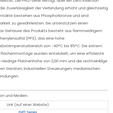
eistet. Die FH12-Serie verfügt über ein Zero Insertion
 die Zuverlässigkeit der Verbindung erhöht und gleichzeitig
 Kontakte bestehen aus Phosphorbronze und sind
arkeit zu gewährleisten. Sie unterstützen einen
Das Gehäuse des Produkts besteht aus flammwidrigem
henylensulfid (PPS), das eine hohe
iebstemperaturbereich von -40°C bis 85°C. Die extrem
rflächenmontage wurden entwickelt, um eine effiziente
m niedrige Platinenhöhe von 2,00 mm und die rechtwinklige
n Geräten, industriellen Steuerungen, medizinischen
wendungen.
on und Medien:
Link (auf einer Website)
FH12 Series