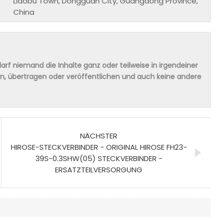
Liaobu Town, Dongguan City, Guangdong Province,
China
rf niemand die Inhalte ganz oder teilweise in irgendeiner
ern, übertragen oder veröffentlichen und auch keine andere
NÄCHSTER
HIROSE-STECKVERBINDER - ORIGINAL HIROSE FH23-
39S-0.3SHW(05) STECKVERBINDER -
ERSATZTEILVERSORGUNG