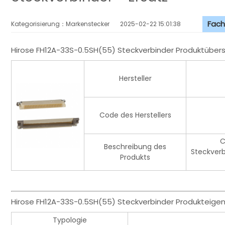
Fach
Kategorisierung：Markenstecker
2025-02-22 15:01:38
Hirose FH12A-33S-0.5SH(55) Steckverbinder Produktübers
Hersteller
Code des Herstellers
C
Beschreibung des
Steckver
Produkts
Hirose FH12A-33S-0.5SH(55) Steckverbinder Produkteige
Typologie