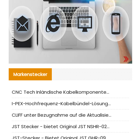
Markenstecker
CNC Tech Inländische Kabelkomponentenbewertung und Massenproduktionsanpassungsanleitung
I-PEX-Hochfrequenz-Kabelbündel-Lösung für die heimische Produktion analysiert
CLIFF unter Bezugnahme auf die Aktualisierung der chinesischen Stecker-Testnormen
JST Stecker - bietet Original JST NSHR-02V-S Stecker und Ersatzteile an
JST-Stecker - Bietet Original JST GHR-09V-S Stecker und Ersatzteile an