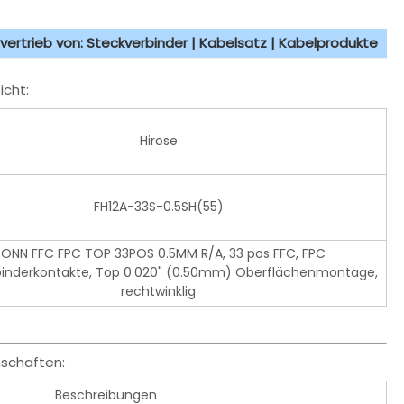
vertrieb von: Steckverbinder | Kabelsatz | Kabelprodukte
icht:
Hirose
FH12A-33S-0.5SH(55)
ONN FFC FPC TOP 33POS 0.5MM R/A, 33 pos FFC, FPC
binderkontakte, Top 0.020" (0.50mm) Oberflächenmontage,
rechtwinklig
nschaften:
Beschreibungen