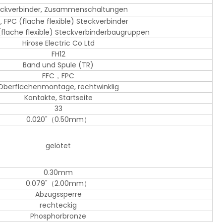
eckverbinder, Zusammenschaltungen
, FPC (flache flexible) Steckverbinder
(flache flexible) Steckverbinderbaugruppen
Hirose Electric Co Ltd
FH12
Band und Spule (TR)
FFC，FPC
Oberflächenmontage, rechtwinklig
Kontakte, Startseite
33
0.020"（0.50mm）
gelötet
0.30mm
0.079"（2.00mm）
Abzugssperre
rechteckig
Phosphorbronze