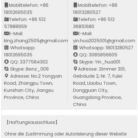
Mobiltelefon: +86
Mobiltelefon: +86
18012695035
18013280527
Telefon: +86 512
Telefon: +86 512
57888959
36851680
E-Mail:
E-Mail:
king.zhang2505@gmail.com
yin.hua2025001@gmail.com
Whatsapp:
Whatsapp: 18013280527
18012695035
QQ: 3085856605
QQ: 3377584302
Skype: Yin_hua001
Skype: Benz_009
Adresse: Zimmer 301,
Adresse: No.2 Yongyan
Gebäude 2, Nr. 7, Fulei
Road, Zhangpu Town,
Road, Liaobu Town,
Kunshan City, Jiangsu
Dongguan City,
Province, China
Guangdong Province,
China
【Haftungsausschluss】
Ohne die Zustimmung oder Autorisierung dieser Website