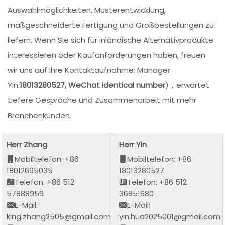
Auswahlmöglichkeiten, Musterentwicklung,
maßgeschneiderte Fertigung und Großbestellungen zu
liefern. Wenn Sie sich für inländische Alternativprodukte
interessieren oder Kaufanforderungen haben, freuen
wir uns auf Ihre Kontaktaufnahme: Manager
Yin.
18013280527, WeChat identical number
)，erwartet
tiefere Gespräche und Zusammenarbeit mit mehr
Branchenkunden.
Herr Zhang
Herr Yin
Mobiltelefon: +86
Mobiltelefon: +86
18012695035
18013280527
Telefon: +86 512
Telefon: +86 512
57888959
36851680
E-Mail:
E-Mail:
king.zhang2505@gmail.com
yin.hua2025001@gmail.com