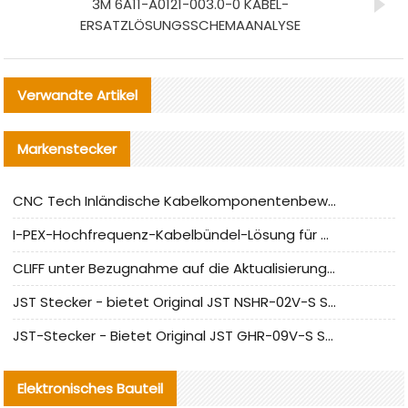
3M 6A11-A0121-003.0-0 KABEL-
ERSATZLÖSUNGSSCHEMAANALYSE
Verwandte Artikel
Markenstecker
CNC Tech Inländische Kabelkomponentenbewertung und Massenproduktionsanpassungsanleitung
I-PEX-Hochfrequenz-Kabelbündel-Lösung für die heimische Produktion analysiert
CLIFF unter Bezugnahme auf die Aktualisierung der chinesischen Stecker-Testnormen
JST Stecker - bietet Original JST NSHR-02V-S Stecker und Ersatzteile an
JST-Stecker - Bietet Original JST GHR-09V-S Stecker und Ersatzteile an
Elektronisches Bauteil