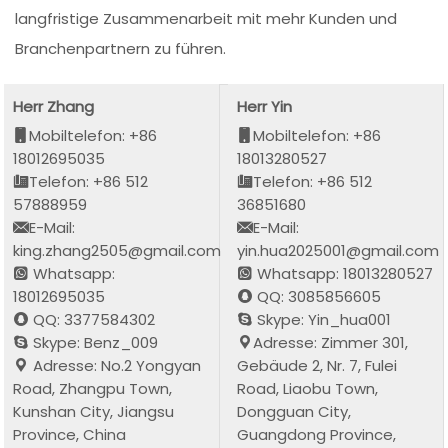
langfristige Zusammenarbeit mit mehr Kunden und
Branchenpartnern zu führen.
Herr Zhang
Herr Yin
Mobiltelefon: +86
Mobiltelefon: +86
18012695035
18013280527
Telefon: +86 512
Telefon: +86 512
57888959
36851680
E-Mail:
E-Mail:
king.zhang2505@gmail.com
yin.hua2025001@gmail.com
Whatsapp:
Whatsapp: 18013280527
18012695035
QQ: 3085856605
QQ: 3377584302
Skype: Yin_hua001
Skype: Benz_009
Adresse: Zimmer 301,
Adresse: No.2 Yongyan
Gebäude 2, Nr. 7, Fulei
Road, Zhangpu Town,
Road, Liaobu Town,
Kunshan City, Jiangsu
Dongguan City,
Province, China
Guangdong Province,