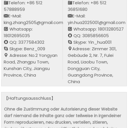
Telefon: +86 512
Telefon: +86 512
57888959
36851680
E-Mail:
E-Mail:
king.zhang2505@gmail.com
yin.hua2025001@gmail.com
Whatsapp:
Whatsapp: 18013280527
18012695035
QQ: 3085856605
QQ: 3377584302
Skype: Yin_hua001
Skype: Benz_009
Adresse: Zimmer 301,
Adresse: No.2 Yongyan
Gebäude 2, Nr. 7, Fulei
Road, Zhangpu Town,
Road, Liaobu Town,
Kunshan City, Jiangsu
Dongguan City,
Province, China
Guangdong Province,
China
【Haftungsausschluss】
Ohne die Zustimmung oder Autorisierung dieser Website
darf niemand die Inhalte ganz oder teilweise in irgendeiner
Form reproducieren, neu drucken, verteilen, zitieren,