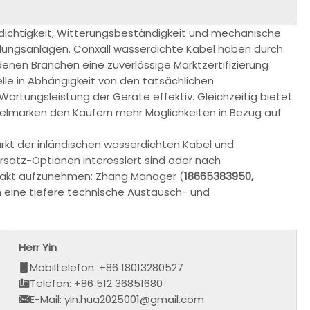
ichtigkeit, Witterungsbeständigkeit und mechanische
bindungsanlagen. Conxall wasserdichte Kabel haben durch
denen Branchen eine zuverlässige Marktzertifizierung
lle in Abhängigkeit von den tatsächlichen
rtungsleistung der Geräte effektiv. Gleichzeitig bietet
belmarken den Käufern mehr Möglichkeiten in Bezug auf
arkt der inländischen wasserdichten Kabel und
rsatz-Optionen interessiert sind oder nach
ntakt aufzunehmen: Zhang Manager (
1
8665383950,
n eine tiefere technische Austausch- und
Herr Yin
Mobiltelefon: +86 18013280527
Telefon: +86 512 36851680
E-Mail: yin.hua2025001@gmail.com