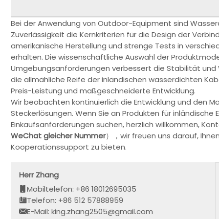
Bei der Anwendung von Outdoor-Equipment sind Wasserd
Zuverlässigkeit die Kernkriterien für die Design der Ver
amerikanische Herstellung und strenge Tests in verschie
erhalten. Die wissenschaftliche Auswahl der Produktmode
Umgebungsanforderungen verbessert die Stabilität und Wa
die allmähliche Reife der inländischen wasserdichten Ka
Preis-Leistung und maßgeschneiderte Entwicklung.
Wir beobachten kontinuierlich die Entwicklung und den M
Steckerlösungen. Wenn Sie an Produkten für inländische E
Einkaufsanforderungen suchen, herzlich willkommen, Ko
WeChat gleicher Nummer
），wir freuen uns darauf, Ihne
Kooperationssupport zu bieten.
Herr Zhang
Mobiltelefon: +86 18012695035
Telefon: +86 512 57888959
E-Mail: king.zhang2505@gmail.com