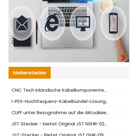
Markenstecker
CNC Tech Inländische Kabelkomponentenbewertung und Massenproduktionsanpassungsanleitung
I-PEX-Hochfrequenz-Kabelbündel-Lösung für die heimische Produktion analysiert
CLIFF unter Bezugnahme auf die Aktualisierung der chinesischen Stecker-Testnormen
JST Stecker - bietet Original JST NSHR-02V-S Stecker und Ersatzteile an
JST-Stecker - Bietet Original JST GHR-09V-S Stecker und Ersatzteile an