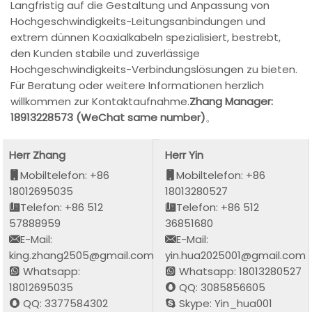
Langfristig auf die Gestaltung und Anpassung von
Hochgeschwindigkeits-Leitungsanbindungen und
extrem dünnen Koaxialkabeln spezialisiert, bestrebt,
den Kunden stabile und zuverlässige
Hochgeschwindigkeits-Verbindungslösungen zu bieten.
Für Beratung oder weitere Informationen herzlich
willkommen zur Kontaktaufnahme.
Zhang Manager:
18913228573 (WeChat same number)
。
Herr Zhang
Herr Yin
Mobiltelefon: +86
Mobiltelefon: +86
18012695035
18013280527
Telefon: +86 512
Telefon: +86 512
57888959
36851680
E-Mail:
E-Mail:
king.zhang2505@gmail.com
yin.hua2025001@gmail.com
Whatsapp:
Whatsapp: 18013280527
18012695035
QQ: 3085856605
QQ: 3377584302
Skype: Yin_hua001