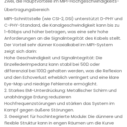
Zwei, die Hauptvorteile im MIPI-Hochgeschwindigkeits-
Übertragungsbereich
MIPI-Schnittstelle (wie CSI-2, DSI) unterstützt D-PHY und
C-PHY-Standard, die Kanalgeschwindigkeit kann bis zu
1~6Gbps und höher betragen, was eine sehr hohe
Anforderungen an die Signalintegrität des Kabels stellt.
Der Vorteil sehr dünner Koaxialkabel im MIPI-System
zeigt sich darin:
Hohe Geschwindigkeit und Signalintegrität: Die
Einzellederimpedanz kann stabil bei 50Ω oder
differenzial bei 100Ω gehalten werden, was die Reflexion
und den Echoverlust erheblich verringert und eine klare
Eye-Map und niedrige Fehlerrate ermöglicht.
2. Starkes EMI-Unterdrückung: Metallischer Schirm und
unabhängige Erdung reduzieren
Hochfrequenzstörungen und stärken das System im
Kampf gegen äußere Störungen.
3. Geeignet für hochintegrierte Module: Die dünnere und
flexible Struktur kann in engen Räumen um die Kurve