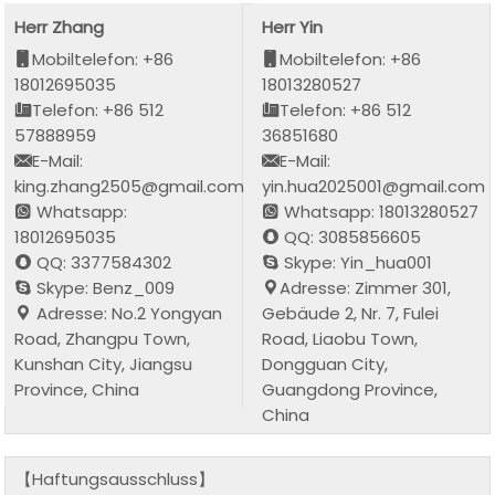
Herr Zhang
Herr Yin
Mobiltelefon: +86
Mobiltelefon: +86
18012695035
18013280527
Telefon: +86 512
Telefon: +86 512
57888959
36851680
E-Mail:
E-Mail:
king.zhang2505@gmail.com
yin.hua2025001@gmail.com
Whatsapp:
Whatsapp: 18013280527
18012695035
QQ: 3085856605
QQ: 3377584302
Skype: Yin_hua001
Skype: Benz_009
Adresse: Zimmer 301,
Adresse: No.2 Yongyan
Gebäude 2, Nr. 7, Fulei
Road, Zhangpu Town,
Road, Liaobu Town,
Kunshan City, Jiangsu
Dongguan City,
Province, China
Guangdong Province,
China
【Haftungsausschluss】