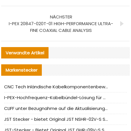
NÄCHSTER
I-PEX 20847-020T-01 HIGH-PERFORMANCE ULTRA-
FINE COAXIAL CABLE ANALYSIS
Verwandte Artikel
Markenstecker
CNC Tech Inländische Kabelkomponentenbewertung und Massenproduktionsanpassungsanleitung
I-PEX-Hochfrequenz-Kabelbündel-Lösung für die heimische Produktion analysiert
CLIFF unter Bezugnahme auf die Aktualisierung der chinesischen Stecker-Testnormen
JST Stecker - bietet Original JST NSHR-02V-S Stecker und Ersatzteile an
JST-Stecker - Bietet Original JST GHR-09V-S Stecker und Ersatzteile an