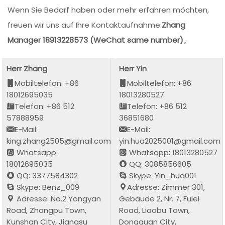
Wenn Sie Bedarf haben oder mehr erfahren möchten,
freuen wir uns auf Ihre Kontaktaufnahme:
Zhang
Manager 18913228573 (WeChat same number)
。
Herr Zhang
Herr Yin
Mobiltelefon: +86
Mobiltelefon: +86
18012695035
18013280527
Telefon: +86 512
Telefon: +86 512
57888959
36851680
E-Mail:
E-Mail:
king.zhang2505@gmail.com
yin.hua2025001@gmail.com
Whatsapp:
Whatsapp: 18013280527
18012695035
QQ: 3085856605
QQ: 3377584302
Skype: Yin_hua001
Skype: Benz_009
Adresse: Zimmer 301,
Adresse: No.2 Yongyan
Gebäude 2, Nr. 7, Fulei
Road, Zhangpu Town,
Road, Liaobu Town,
Kunshan City, Jiangsu
Dongguan City,