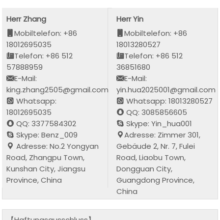
Herr Zhang
Herr Yin
Mobiltelefon: +86
Mobiltelefon: +86
18012695035
18013280527
Telefon: +86 512
Telefon: +86 512
57888959
36851680
E-Mail:
E-Mail:
king.zhang2505@gmail.com
yin.hua2025001@gmail.com
Whatsapp:
Whatsapp: 18013280527
18012695035
QQ: 3085856605
QQ: 3377584302
Skype: Yin_hua001
Skype: Benz_009
Adresse: Zimmer 301,
Adresse: No.2 Yongyan
Gebäude 2, Nr. 7, Fulei
Road, Zhangpu Town,
Road, Liaobu Town,
Kunshan City, Jiangsu
Dongguan City,
Province, China
Guangdong Province,
China
【Haftungsausschluss】