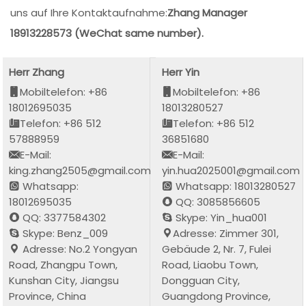
uns auf Ihre Kontaktaufnahme:
Zhang Manager
18913228573 (WeChat same number).
Herr Zhang
Herr Yin
Mobiltelefon: +86
Mobiltelefon: +86
18012695035
18013280527
Telefon: +86 512
Telefon: +86 512
57888959
36851680
E-Mail:
E-Mail:
king.zhang2505@gmail.com
yin.hua2025001@gmail.com
Whatsapp:
Whatsapp: 18013280527
18012695035
QQ: 3085856605
QQ: 3377584302
Skype: Yin_hua001
Skype: Benz_009
Adresse: Zimmer 301,
Adresse: No.2 Yongyan
Gebäude 2, Nr. 7, Fulei
Road, Zhangpu Town,
Road, Liaobu Town,
Kunshan City, Jiangsu
Dongguan City,
Province, China
Guangdong Province,