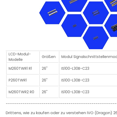
LCD-Modul-
Größen
Modul Signalschnittstellenmod
Modelle
M260TWR1 R1
26"
IS100-L30B-C23
P260TWR1
26"
IS100-L30B-C23
M260TWR2 R0
26"
IS100-L30B-C23
-----------------------------------------------------
Drittens, wie zu kaufen oder zu verstehen IVO (Dragon) 26