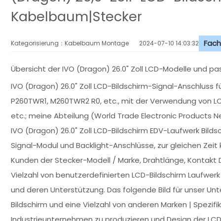
Kabelbaum|Stecker
Fach
Kategorisierung：Kabelbaum Montage
2024-07-10 14:03:32
Übersicht der IVO (Dragon) 26.0" Zoll LCD-Modelle und 
IVO (Dragon) 26.0" Zoll LCD-Bildschirm-Signal-Anschluss 
P260TWR1, M260TWR2 R0, etc., mit der Verwendung von LC
etc.; meine Abteilung (World Trade Electronic Products Ne
IVO (Dragon) 26.0" Zoll LCD-Bildschirm EDV-Laufwerk Bil
Signal-Modul und Backlight-Anschlüsse, zur gleichen Zei
Kunden der Stecker-Modell / Marke, Drahtlänge, Kontakt De
Vielzahl von benutzerdefinierten LCD-Bildschirm Laufw
und deren Unterstützung. Das folgende Bild für unser Un
Bildschirm und eine Vielzahl von anderen Marken | Spezi
Industrieunternehmen zu produzieren und Design der LCD