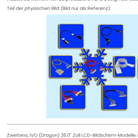
Teil der physischen Bild (Bild nur als Referenz).
-----------------------------------------------------
Zweitens, IVO (Dragon) 26.0" Zoll LCD-Bildschirm-Modell