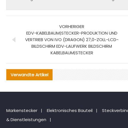
VORHERIGER
EDV-KABELBAUM|STECKER-PRODUKTION UND
VERTRIEB VON IVO (DRAGON) 27,0-ZOLL-LCD-
BILDSCHIRM EDV-LAUFWERK BILDSCHIRM
KABELBAUM|STECKER
Verwandte Artikel
Markenstecker
|
Elektronisches Bauteil
|
Steckverbi
& Dienstleistungen
|