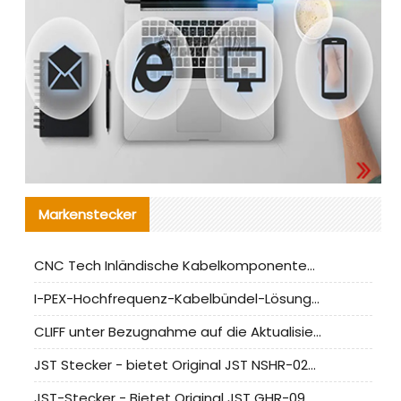
Markenstecker
CNC Tech Inländische Kabelkomponentenbewertung und Massenproduktionsanpassungsanleitung
I-PEX-Hochfrequenz-Kabelbündel-Lösung für die heimische Produktion analysiert
CLIFF unter Bezugnahme auf die Aktualisierung der chinesischen Stecker-Testnormen
JST Stecker - bietet Original JST NSHR-02V-S Stecker und Ersatzteile an
JST-Stecker - Bietet Original JST GHR-09V-S Stecker und Ersatzteile an