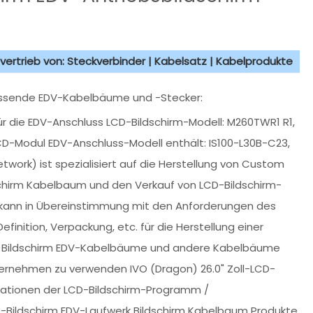
vertrieb von: Steckverbinder | Kabelsatz | Kabelprodukte
passende EDV-Kabelbäume und -Stecker:
für die EDV-Anschluss LCD-Bildschirm-Modell: M260TWR1 R1,
D-Modul EDV-Anschluss-Modell enthält: IS100-L30B-C23,
twork) ist spezialisiert auf die Herstellung von Custom
dschirm Kabelbaum und den Verkauf von LCD-Bildschirm-
t kann in Übereinstimmung mit den Anforderungen des
finition, Verpackung, etc. für die Herstellung einer
erk Bildschirm EDV-Kabelbäume und andere Kabelbäume
ternehmen zu verwenden IVO (Dragon) 26.0" Zoll-LCD-
fikationen der LCD-Bildschirm-Programm /
-Bildschirm EDV-Laufwerk Bildschirm Kabelbaum Produkte